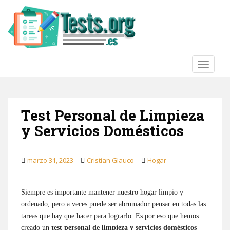
S
k
i
p
t
o
TOGGLE
m
a
i
Test Personal de Limpieza
n
c
y Servicios Domésticos
o
n
t
marzo 31, 2023
Cristian Glauco
Hogar
e
n
Siempre es importante mantener nuestro hogar limpio y
t
ordenado, pero a veces puede ser abrumador pensar en todas las
tareas que hay que hacer para lograrlo. Es por eso que hemos
creado un
test personal de limpieza y servicios domésticos