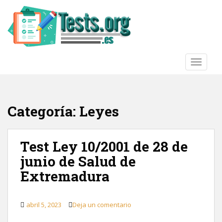
S
k
i
p
t
o
TOGGLE
m
a
i
Categoría:
Leyes
n
c
o
n
Test Ley 10/2001 de 28 de
t
junio de Salud de
e
Extremadura
n
t
abril 5, 2023
Deja un comentario