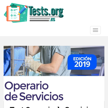
S
k
i
p
t
o
TOGGLE
m
a
i
n
c
o
n
t
e
n
t