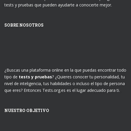
tests y pruebas que pueden ayudarte a conocerte mejor.
SOBRE NOSOTROS
¿Buscas una plataforma online en la que puedas encontrar todo
tipo de
tests y pruebas
? ¿Quieres conocer tu personalidad, tu
nivel de inteligencia, tus habilidades o incluso el tipo de persona
que eres? Entonces Tests.org.es es el lugar adecuado para ti.
NUESTRO OBJETIVO
Nuestros objetivos están enfocados en ayudarte a conocer
mejor tus puntos fuertes y débiles, de modo que puedas
utilizarlos como herramienta para mejorar tu rendimiento en
diferentes áreas.
¡Es hora de ponerte a prueba!