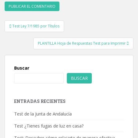
Navegación
Test Ley 7/1985 por Títulos
de
entradas
PLANTILLA Hoja de Respuestas Test para Imprimir
Buscar
BUSCAR
ENTRADAS RECIENTES
Test de la Junta de Andalucía
Test ¿Tienes fugas de luz en casa?
Test: Descubre cómo relajarte de manera efectiva